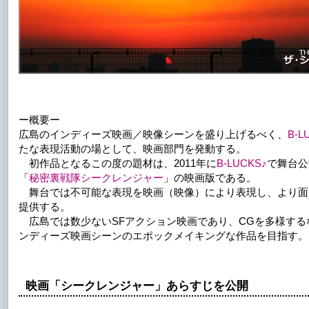
ー概要ー
広島のインディーズ映画／映像シーンを盛り上げるべく、
B-L
たな表現活動の場として、映画部門を発動する。
初作品となるこの度の題材は、2011年に
B-LUCKS♪
で舞台公
「
秘密裏戦隊シークレンジャー
」の映画版である。
舞台では不可能な表現を映画（映像）により表現し、より面
提供する。
広島では数少ないSFアクション映画であり、CGを多様する
ンディーズ映画シーンのエポックメイキングな作品を目指す。
映画「シークレンジャー」あらすじを公開