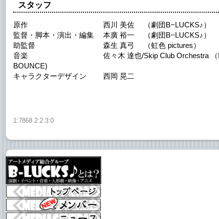
スタッフ
原作 西川 美佐 （劇団B−LUCKS♪）
監督・脚本・演出・編集 本廣 裕一 （劇団B−LUCKS♪）
助監督 森生 真弓 （虹色 pictures）
音楽 佐々木 達也/Skip Club Orchestra （DUB
BOUNCE)
キャラクターデザイン 西岡 晃二
1:7868 2:2 3:0