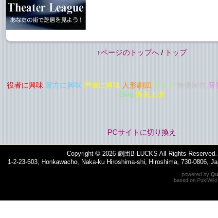
↑ページのトップへ
/
トップ
役者に興味
裏方に興味
声優に興味
人形劇団
アニメ
映像制作
音
Blog
過去上演
PCサイトに切り換え
Copyright © 2026
劇団B-LUCKS
All Rights Reserved.
1-2-23-603, Honkawacho, Naka-ku Hiroshima-shi, Hiroshima, 730-0806, 
powered by
Qu
based on
PukiWiki