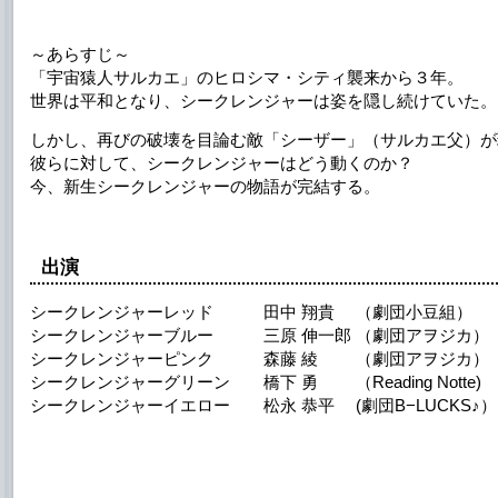
～あらすじ～
「宇宙猿人サルカエ」のヒロシマ・シティ襲来から３年。
世界は平和となり、シークレンジャーは姿を隠し続けていた。
しかし、再びの破壊を目論む敵「シーザー」（サルカエ父）が
彼らに対して、シークレンジャーはどう動くのか？
今、新生シークレンジャーの物語が完結する。
出演
シークレンジャーレッド 田中 翔貴 （劇団小豆組）
シークレンジャーブルー 三原 伸一郎 （劇団アヲジカ）
シークレンジャーピンク 森藤 綾 （劇団アヲジカ）
シークレンジャーグリーン 橋下 勇 （Reading Notte)
シークレンジャーイエロー 松永 恭平 (劇団B−LUCKS♪）