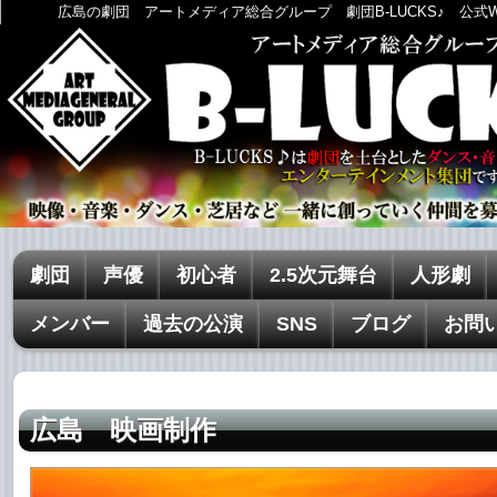
広島の劇団 アートメディア総合グループ 劇団B-LUCKS♪ 公式
劇団
声優
初心者
2.5次元舞台
人形劇
メンバー
過去の公演
SNS
ブログ
お問
広島 映画制作