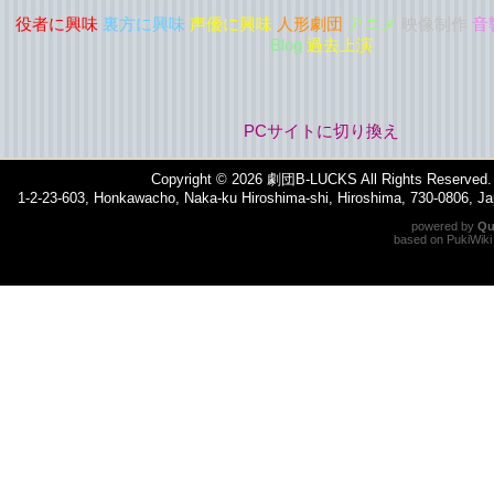
役者に興味
裏方に興味
声優に興味
人形劇団
アニメ
映像制作
音
Blog
過去上演
PCサイトに切り換え
Copyright © 2026
劇団B-LUCKS
All Rights Reserved.
1-2-23-603, Honkawacho, Naka-ku Hiroshima-shi, Hiroshima, 730-0806, 
powered by
Qu
based on
PukiWiki