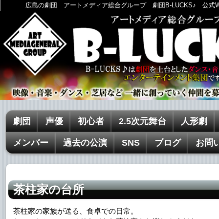
広島の劇団 アートメディア総合グループ 劇団B-LUCKS♪ 公式
劇団
声優
初心者
2.5次元舞台
人形劇
メンバー
過去の公演
SNS
ブログ
お問
茶柱家の台所
茶柱家の家族が送る、食卓での日常。